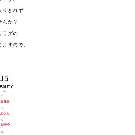
取りきれず
せんか？
カラダの
てますので、