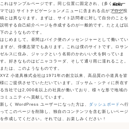
これはサンプルページです。同じ位置に固定され、(多くのテー
マでは) サイトナビゲーションメニューに含まれる点がブログ投
稿とは異なります。まずは、サイト訪問者に対して自分のことを
説明する自己紹介ページを作成するのが一般的です。たとえば以
下のようなものです。
はじめまして。昼間はバイク便のメッセンジャーとして働いてい
ますが、俳優志望でもあります。これは僕のサイトです。ロサン
ゼルスに住み、ジャックという名前のかわいい犬を飼っていま
す。好きなものはピニャコラーダ、そして通り雨に濡れること。
または、このようなものです。
XYZ 小道具株式会社は1971年の創立以来、高品質の小道具を皆
様にご提供させていただいています。ゴッサム・シティに所在す
る当社では2,000名以上の社員が働いており、様々な形で地域の
コミュニティへ貢献しています。
新しく WordPress ユーザーになった方は、
ダッシュボード
へ行
ってこのページを削除し、独自のコンテンツを含む新しいページ
を作成してください。それでは、お楽しみください !